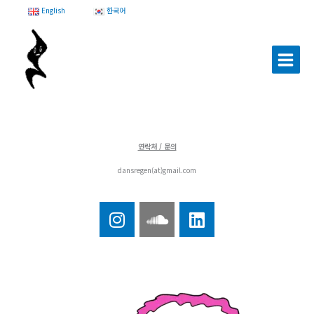
콘
English
한국어
텐
츠
로
건
너
뛰
기
연락처 / 문의
dansregen(at)gmail.com
I
S
L
n
o
i
s
u
n
t
n
k
a
d
e
g
c
d