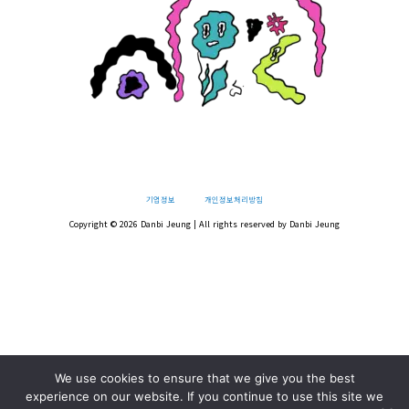
r
l
i
a
o
n
m
u
d
기업정보
개인정보처리방침
Copyright © 2026 Danbi Jeung | All rights reserved by Danbi Jeung
We use cookies to ensure that we give you the best
experience on our website. If you continue to use this site we