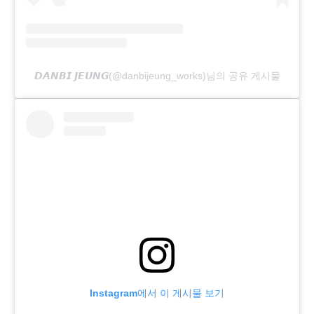
𝘿𝘼𝙉𝘽𝙄 𝙅𝙀𝙐𝙉𝙂(@danbijeung_works)님의 공유 게시물
Instagram에서 이 게시물 보기