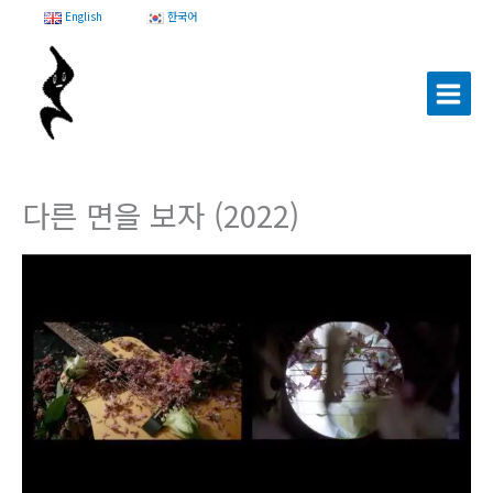
콘
English
한국어
텐
츠
로
건
너
뛰
기
다른 면을 보자 (2022)