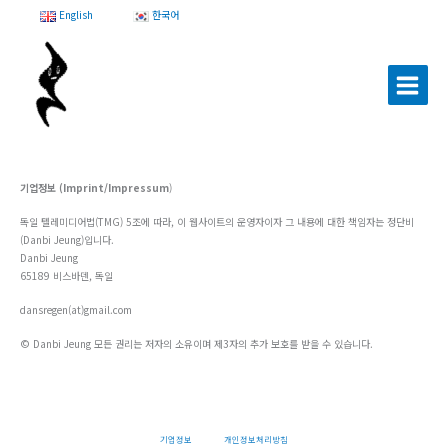
콘
English
한국어
텐
츠
로
건
너
뛰
기
기업정보 (Imprint/Impressum
)
독일 텔레미디어법(TMG) 5조에 따라, 이 웹사이트의 운영자이자 그 내용에 대한 책임자는 정단비
(Danbi Jeung)입니다.
Danbi Jeung
65189 비스바덴, 독일
dansregen(at)gmail.com
© Danbi Jeung 모든 권리는 저자의 소유이며 제3자의 추가 보호를 받을 수 있습니다.
기업정보
개인정보처리방침