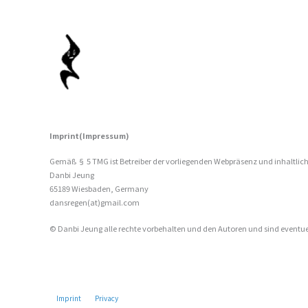
Skip
to
content
Imprint(Impressum)
Gemäß § 5 TMG ist Betreiber der vorliegenden Webpräsenz und inhaltlich
Danbi Jeung
65189 Wiesbaden, Germany
dansregen(at)gmail.com
© Danbi Jeung alle rechte vorbehalten und den Autoren und sind eventuel
Imprint
Privacy